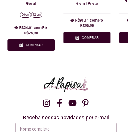
PLAN
Geral
6 cm | Preto
06 cm
12 cm
R$91,11
com
Pix
R$95,90
R$24,61
com
Pix
R$25,90
COMPRAR
COMPRAR
Receba nossas novidades por e-mail