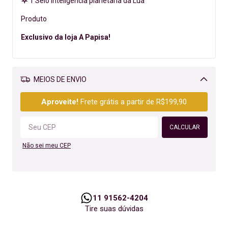
⛧
1 Selo inteligência planetaria da Lua
Produto
Exclusivo da loja A Papisa!
MEIOS DE ENVIO
Alterar CEP
Aproveite!
Frete grátis a partir de
R$199,90
CALCULAR
Não sei meu CEP
11 91562-4204
Tire suas dúvidas