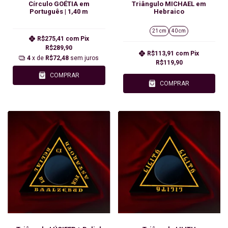
Círculo GOÉTIA em
Triângulo MICHAEL em
Português | 1,40 m
Hebraico
21 cm
40 cm
R$275,41
com
Pix
R$289,90
R$113,91
com
Pix
4
x de
R$72,48
sem juros
R$119,90
COMPRAR
COMPRAR