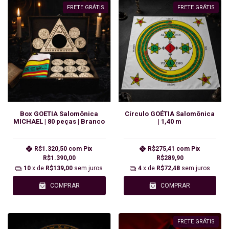
FRETE GRÁTIS
FRETE GRÁTIS
Box GOETIA Salomônica
Círculo GOÉTIA Salomônica
MICHAEL | 80 peças | Branco
| 1,40 m
R$1.320,50
com
Pix
R$275,41
com
Pix
R$1.390,00
R$289,90
10
x de
R$139,00
sem juros
4
x de
R$72,48
sem juros
COMPRAR
COMPRAR
FRETE GRÁTIS