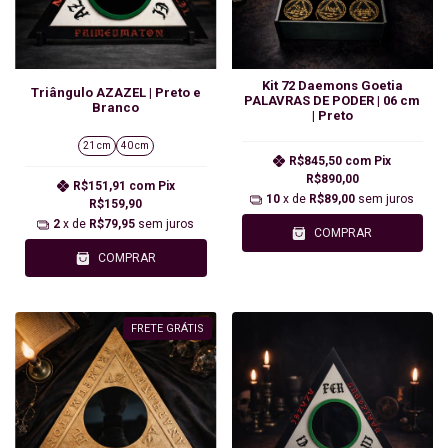
Kit 72 Daemons Goetia
Triângulo AZAZEL | Preto e
PALAVRAS DE PODER | 06 cm
Branco
| Preto
21 cm
40 cm
R$845,50
com
Pix
R$890,00
R$151,91
com
Pix
10
x de
R$89,00
sem juros
R$159,90
2
x de
R$79,95
sem juros
COMPRAR
COMPRAR
FRETE GRÁTIS