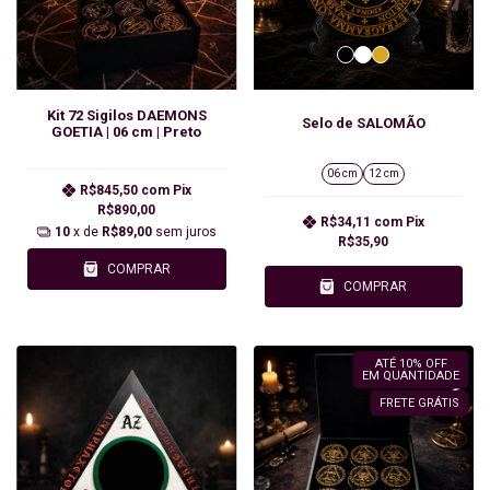
Kit 72 Sigilos DAEMONS
Selo de SALOMÃO
GOETIA | 06 cm | Preto
06 cm
12 cm
R$845,50
com
Pix
R$890,00
R$34,11
com
Pix
10
x de
R$89,00
sem juros
R$35,90
COMPRAR
COMPRAR
ATÉ 10% OFF
EM QUANTIDADE
FRETE GRÁTIS