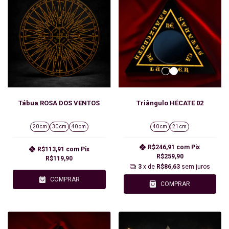
Tábua ROSA DOS VENTOS
Triângulo HÉCATE 02
20 cm
30 cm
40 cm
40 cm
21 cm
R$246,91
com
Pix
R$113,91
com
Pix
R$259,90
R$119,90
3
x de
R$86,63
sem juros
COMPRAR
COMPRAR