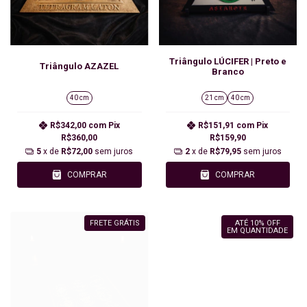
Triângulo LÚCIFER | Preto e
Triângulo AZAZEL
Branco
40 cm
21 cm
40 cm
R$342,00
com
Pix
R$151,91
com
Pix
R$360,00
R$159,90
5
x de
R$72,00
sem juros
2
x de
R$79,95
sem juros
COMPRAR
COMPRAR
FRETE GRÁTIS
ATÉ 10% OFF
EM QUANTIDADE