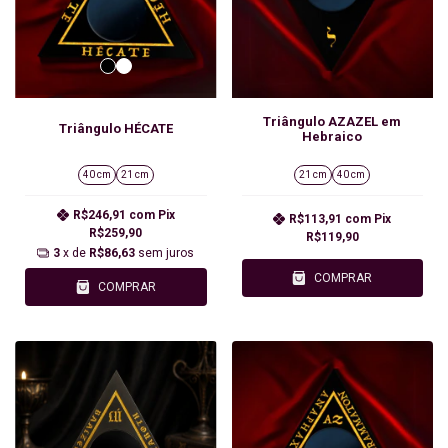
Triângulo AZAZEL em
Triângulo HÉCATE
Hebraico
40 cm
21 cm
21 cm
40 cm
R$246,91
com
Pix
R$113,91
com
Pix
R$259,90
R$119,90
3
x de
R$86,63
sem juros
COMPRAR
COMPRAR