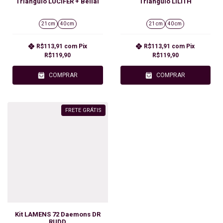
Triângulo LÚCIFER + Belial
Triângulo LILITH
21 cm
40 cm
21 cm
40 cm
R$113,91
com
Pix
R$113,91
com
Pix
R$119,90
R$119,90
COMPRAR
COMPRAR
FRETE GRÁTIS
Kit LAMENS 72 Daemons DR
RUDD