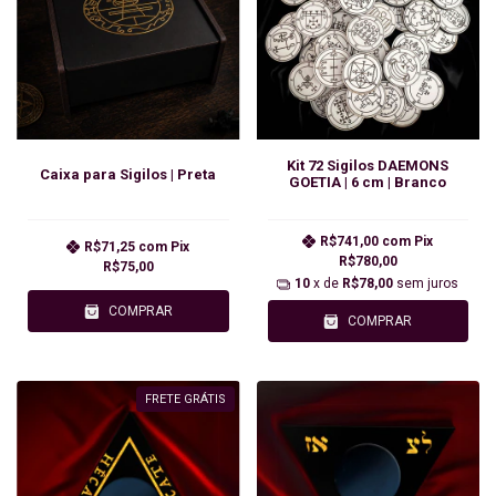
Kit 72 Sigilos DAEMONS
Caixa para Sigilos | Preta
GOETIA | 6 cm | Branco
R$741,00
com
Pix
R$71,25
com
Pix
R$780,00
R$75,00
10
x de
R$78,00
sem juros
COMPRAR
COMPRAR
FRETE GRÁTIS