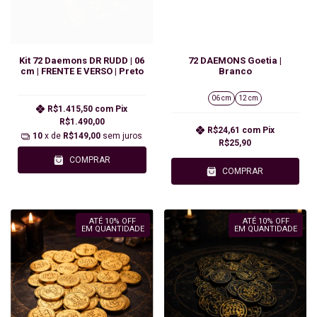
Kit 72 Daemons DR RUDD | 06
72 DAEMONS Goetia |
cm | FRENTE E VERSO | Preto
Branco
06 cm
12 cm
R$1.415,50
com
Pix
R$1.490,00
R$24,61
com
Pix
10
x de
R$149,00
sem juros
R$25,90
COMPRAR
COMPRAR
ATÉ 10% OFF
ATÉ 10% OFF
EM QUANTIDADE
EM QUANTIDADE