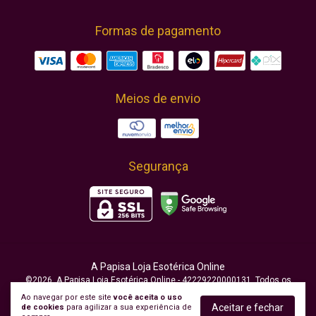
Formas de pagamento
Meios de envio
Segurança
A Papisa Loja Esotérica Online
©2026. A Papisa Loja Esotérica Online - 42229220000131. Todos os
direitos reservados.
Ao navegar por este site
você aceita o uso
Aceitar e fechar
de cookies
para agilizar a sua experiência de